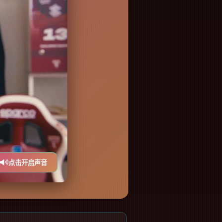
点击开启声音