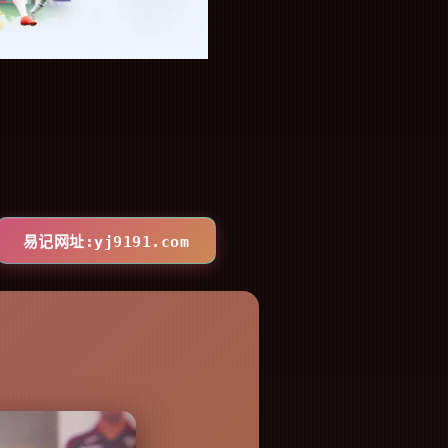
易记网址:yj9191.com